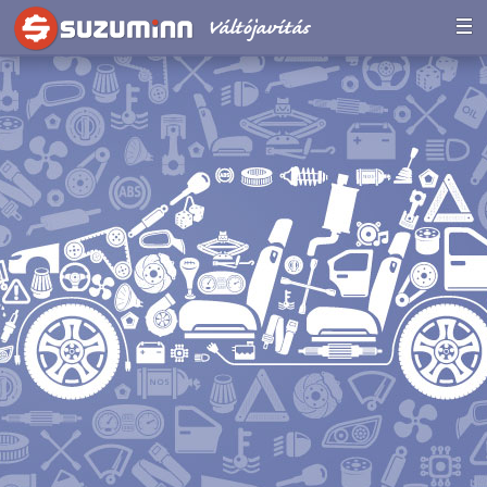
Váltójavítás