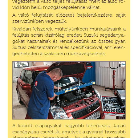
vé­gez­tet­ni a vál­tó tel­jes fel­újí­tá­sát, mert az au­tó rö­
vid időn be­lül moz­gás­kép­te­len­né vál­hat
A vál­tó fel­újí­tá­sát elő­ze­tes bejelent­ke­zésre, sa­ját
szer­vi­zünk­ben vé­gez­zük.
Ki­vá­ló­an fel­sze­relt műhe­lyünk­ben mun­ka­tár­sa­ink a
fel­újí­tás so­rán kizáró­lag ere­deti Su­zu­ki segéd­anya­
gokat hasz­nál­nak és ren­del­ke­zünk az összes gyá­ri
Su­zu­ki cél­szer­számmal és specifi­kációval, ami el­en­
ged­he­tet­len a szak­szerű munka­vég­zés­hez.
A ko­pott csap­ágyakat na­gyobb teher­bírá­sú Ja­pán
csap­ágyak­ra cse­rél­jük, ame­lyek a gyá­ri­nál hosszabb
élet­tar­talmat biz­to­sí­tanak. Az elvég­zett mun­ká­ra