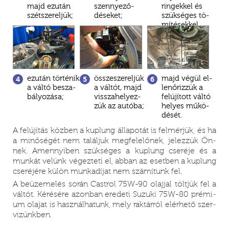
majd ez­után
szennye­ző­
rin­gek­kel és
szét­szereljük;
déseket;
szük­sé­ges tö­
mí­té­sek­kel
együtt;
ez­után tör­té­nik
össze­sze­rel­jük
majd vé­gül el­
4.
5.
6
a vál­tó be­sza­
a vál­tót, majd
len­őriz­zük a
bá­lyozása;
vissza­he­lyez­
fel­újí­tott vál­tó
zük az au­tó­ba;
he­lyes mű­kö­
dé­sét.
A fel­újítás köz­ben a kup­lung ál­la­po­tát is fel­mér­jük, és ha
a mi­nő­sé­gét nem ta­lál­juk meg­­felelőnek, je­lez­zük Ön­
nek. Amennyi­ben szük­sé­ges a kup­lung cse­ré­je és a
mun­kát ve­lünk vé­gez­te­ti el, ab­ban az eset­ben a kup­lung
cse­ré­jé­re kü­lön mun­ka­dí­jat nem szá­mí­tunk fel.
A be­üze­me­lés so­rán Cast­rol 75W-90 olaj­jal tölt­jük fel a
vál­tót. Ké­ré­sé­re azon­ban ere­de­ti Su­zu­ki 75W-80 pré­mi­
um ola­jat is hasz­nál­ha­tunk, mely rak­tár­ról el­ér­he­tő szer­
vi­zünk­ben.