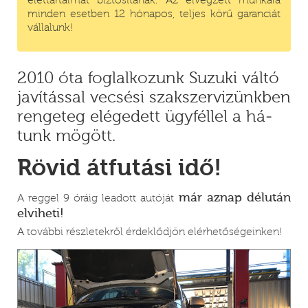
min­den eset­ben 12 hó­na­pos, tel­jes kö­rű ga­ran­ci­át
vál­la­lunk!
2010 óta fog­lal­ko­zunk Su­zu­ki vál­tó
ja­ví­tás­sal ve­csé­si szak­szer­vi­zünk­ben
ren­ge­teg elé­ge­dett ügy­fél­lel a há­
tunk mö­gött.
Rövid átfutási idő!
már aznap délután
A reg­gel 9 órá­ig le­adott au­tó­ját
elviheti!
A to­váb­bi rész­le­tek­ről ér­dek­lőd­jön el­ér­he­tő­sé­ge­in­ken!