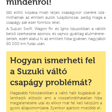
mindenről!
Idő előt­ti ko­pá­sa mi­att tel­jes csa­págy­sor cse­ré­re szá­
mít­hat­nak az érin­­tett au­tók tu­laj­do­no­sai, pe­dig ma­ga a
csap­ágy pár ezer fo­rin­tos té­tel.
A Su­zu­ki Swift, Wa­gon R+ és Ign­is tí­pu­sokban a vál­tók
bel­ső szer­ke­zete azo­nos, és saj­nos gyá­ri­lag alul­mé­re­te­
zet­tek, ezért ala­kul ki az em­­lí­tett hi­ba gyak­ran, nagyjá­ból
80 000 km fu­tás után.
Hogyan ismerheti fel
a Suzuki váltó
csapágy problémát?
Ma­ga­sabb fo­ko­za­tok­ban a vál­tó halk bú­gá­sá­val je­
lent­ke­zik elő­ször, ami a vissza­for­dít­ha­tatlan hi­ba
meg­je­le­né­sé­re utal és ek­kor már fel kell ké­szül­ni a
gyors állapot­rom­lás­ra. Ilyen­kor aján­lott mi­előbb el­