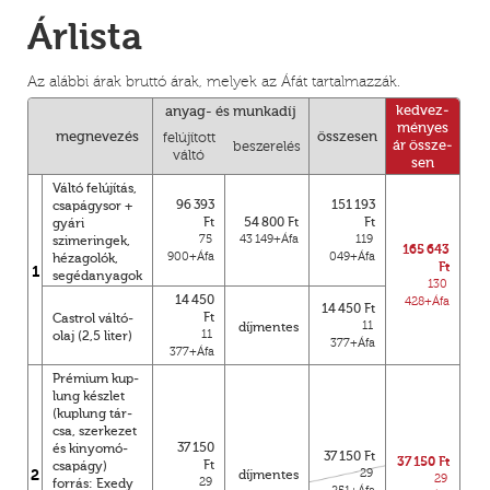
Árlista
Az alábbi árak bruttó árak, melyek az Áfát tartalmazzák.
kedvez­
anyag- és munka­díj
mé­nyes
meg­ne­ve­zés
összesen
felújí­tott
ár össze­
besze­relés
váltó
sen
Váltó felújítás,
96
393
151
193
csapágysor +
Ft
54
800 Ft
Ft
gyári
75
43
149+Áfa
119
szimeringek,
165
643
900+Áfa
049+Áfa
hézagolók,
Ft
1
segédanyagok
130
14
450
428+Áfa
14
450 Ft
Ft
Castrol váltó­
11
díjmentes
11
olaj (2,5 liter)
377+Áfa
377+Áfa
Prémium kup­
lung kész­let
(kup­lung tár­
csa, szer­ke­zet
37
150
és ki­nyo­mó­
37
150 Ft
37
150 Ft
Ft
csapágy)
2
29
díjmentes
29
29
forrás: Exedy