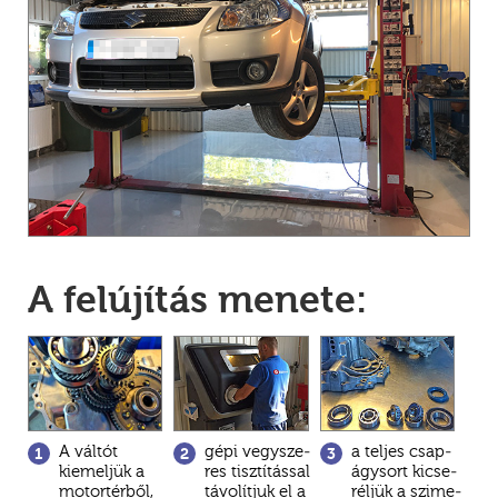
A felújítás menete:
A vál­tót
gé­pi vegy­sze­
a tel­jes csap­
1.
2.
3
kiemel­jük a
res tisz­tí­tás­sal
ágy­sort ki­cse­
motor­tér­ből,
tá­vo­lít­juk el a
rél­jük a szi­me­